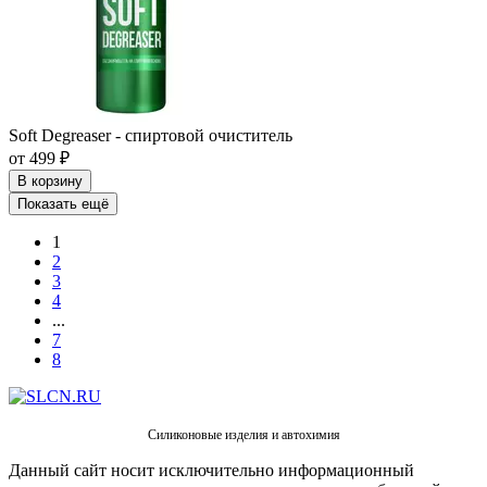
Soft Degreaser - спиртовой очиститель
от 499 ₽
В корзину
Показать ещё
1
2
3
4
...
7
8
Силиконовые изделия и автохимия
Данный сайт носит исключительно информационный