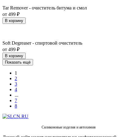
Tar Remover - очиститель битума и смол
от 499 ₽
В корзину
Soft Degreaser - спиртовой очиститель
от 499 ₽
В корзину
Показать ещё
1
2
3
4
...
7
8
Силиконовые изделия и автохимия