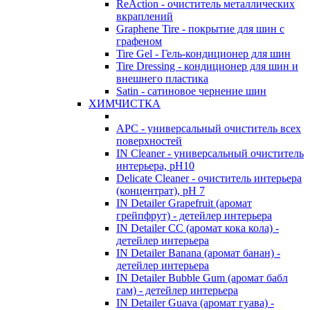
ReAction - очиститель металлических
вкраплений
Graphene Tire - покрытие для шин с
графеном
Tire Gel - Гель-кондиционер для шин
Tire Dressing - кондиционер для шин и
внешнего пластика
Satin - сатиновое чернение шин
ХИМЧИСТКА
APC - универсальный очиститель всех
поверхностей
IN Cleaner - универсальный очиститель
интерьера, pH10
Delicate Cleaner - очиститель интерьера
(концентрат), pH 7
IN Detailer Grapefruit (аромат
грейпфрут) - детейлер интерьера
IN Detailer CC (аромат кока кола) -
детейлер интерьера
IN Detailer Banana (аромат банан) -
детейлер интерьера
IN Detailer Bubble Gum (аромат бабл
гам) - детейлер интерьера
IN Detailer Guava (аромат гуава) -