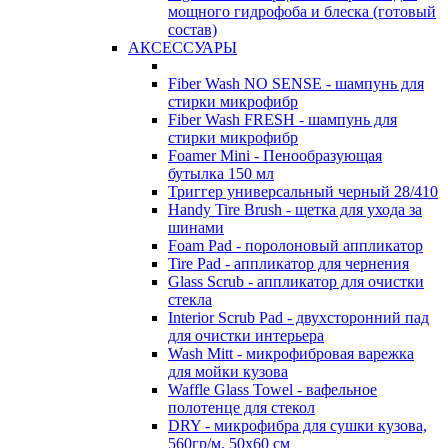
мощного гидрофоба и блеска (готовый
состав)
АКСЕССУАРЫ
Fiber Wash NO SENSE - шампунь для
стирки микрофибр
Fiber Wash FRESH - шампунь для
стирки микрофибр
Foamer Mini - Пенообразующая
бутылка 150 мл
Триггер универсальный черный 28/410
Handy Tire Brush - щетка для ухода за
шинами
Foam Pad - поролоновый аппликатор
Tire Pad - аппликатор для чернения
Glass Scrub - аппликатор для очистки
стекла
Interior Scrub Pad - двухсторонний пад
для очистки интерьера
Wash Mitt - микрофибровая варежка
для мойки кузова
Waffle Glass Towel - вафельное
полотенце для стекол
DRY - микрофибра для сушки кузова,
560гр/м, 50х60 см