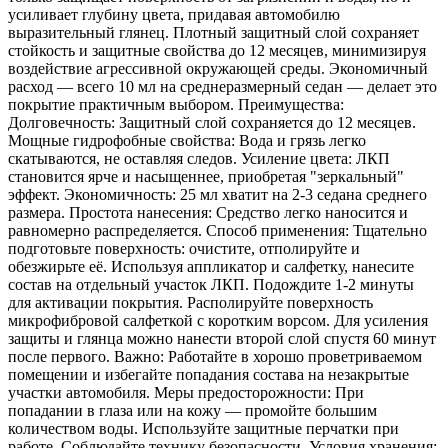
усиливает глубину цвета, придавая автомобилю
выразительный глянец. Плотный защитный слой сохраняет
стойкость и защитные свойства до 12 месяцев, минимизируя
воздействие агрессивной окружающей среды. Экономичный
расход — всего 10 мл на среднеразмерный седан — делает это
покрытие практичным выбором. Преимущества:
Долговечность: Защитный слой сохраняется до 12 месяцев.
Мощные гидрофобные свойства: Вода и грязь легко
скатываются, не оставляя следов. Усиление цвета: ЛКП
становится ярче и насыщеннее, приобретая "зеркальный"
эффект. Экономичность: 25 мл хватит на 2-3 седана среднего
размера. Простота нанесения: Средство легко наносится и
равномерно распределяется. Способ применения: Тщательно
подготовьте поверхность: очистите, отполируйте и
обезжирьте её. Используя аппликатор и салфетку, нанесите
состав на отдельный участок ЛКП. Подождите 1-2 минуты
для активации покрытия. Располируйте поверхность
микрофибровой салфеткой с коротким ворсом. Для усиления
защиты и глянца можно нанести второй слой спустя 60 минут
после первого. Важно: Работайте в хорошо проветриваемом
помещении и избегайте попадания состава на незакрытые
участки автомобиля. Меры предосторожности: При
попадании в глаза или на кожу — промойте большим
количеством воды. Используйте защитные перчатки при
работе. Соблюдайте технику безопасности. Условия хранения: