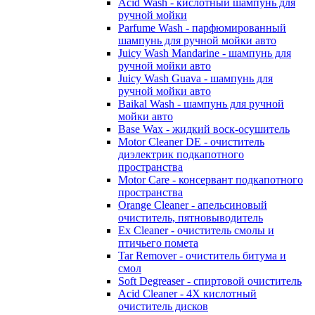
Acid Wash - кислотный шампунь для
ручной мойки
Parfume Wash - парфюмированный
шампунь для ручной мойки авто
Juicy Wash Mandarine - шампунь для
ручной мойки авто
Juicy Wash Guava - шампунь для
ручной мойки авто
Baikal Wash - шампунь для ручной
мойки авто
Base Wax - жидкий воск-осушитель
Motor Cleaner DE - очиститель
диэлектрик подкапотного
пространства
Motor Care - консервант подкапотного
пространства
Orange Cleaner - апельсиновый
очиститель, пятновыводитель
Ex Cleaner - очиститель смолы и
птичьего помета
Tar Remover - очиститель битума и
смол
Soft Degreaser - спиртовой очиститель
Acid Cleaner - 4Х кислотный
очиститель дисков