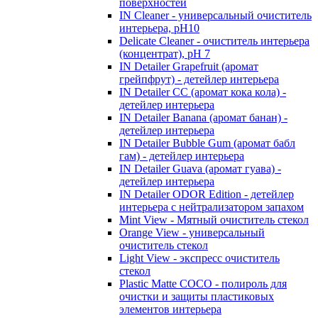
поверхностей
IN Cleaner - универсальный очиститель
интерьера, pH10
Delicate Cleaner - очиститель интерьера
(концентрат), pH 7
IN Detailer Grapefruit (аромат
грейпфрут) - детейлер интерьера
IN Detailer CC (аромат кока кола) -
детейлер интерьера
IN Detailer Banana (аромат банан) -
детейлер интерьера
IN Detailer Bubble Gum (аромат бабл
гам) - детейлер интерьера
IN Detailer Guava (аромат гуава) -
детейлер интерьера
IN Detailer ODOR Edition - детейлер
интерьера с нейтрализатором запахом
Mint View - Мятный очиститель стекол
Orange View - универсальный
очиститель стекол
Light View - экспресс очиститель
стекол
Plastic Matte COCO - полироль для
очистки и защиты пластиковых
элементов интерьера