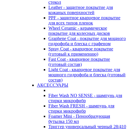
стекол
Leather - защитное покрытие для
кожаных поверхностей
PPF - защитное кварцевое покрытие
для всех типов пленок
Wheel Ceramic - керамическое
покрытие для колесных дисков
Graphene Coat - покрытие для мощного
гидрофоба и блеска с графеном
Spray Coat - кварцевое покрытие
(готовый к применению)
Fast Coat - кварцевое покрытие
(готовый состав)
Light Coat - кварцевое покрытие для
мощного гидрофоба и блеска (готовый
состав)
АКСЕССУАРЫ
Fiber Wash NO SENSE - шампунь для
стирки микрофибр
Fiber Wash FRESH - шампунь для
стирки микрофибр
Foamer Mini - Пенообразующая
бутылка 150 мл
Триггер универсальный черный 28/410