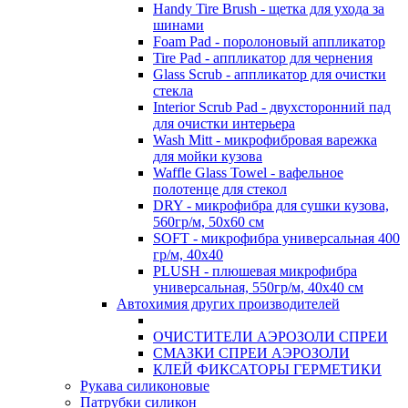
Handy Tire Brush - щетка для ухода за
шинами
Foam Pad - поролоновый аппликатор
Tire Pad - аппликатор для чернения
Glass Scrub - аппликатор для очистки
стекла
Interior Scrub Pad - двухсторонний пад
для очистки интерьера
Wash Mitt - микрофибровая варежка
для мойки кузова
Waffle Glass Towel - вафельное
полотенце для стекол
DRY - микрофибра для сушки кузова,
560гр/м, 50х60 см
SOFT - микрофибра универсальная 400
гр/м, 40х40
PLUSH - плюшевая микрофибра
универсальная, 550гр/м, 40х40 см
Автохимия других производителей
ОЧИСТИТЕЛИ АЭРОЗОЛИ СПРЕИ
СМАЗКИ СПРЕИ АЭРОЗОЛИ
КЛЕЙ ФИКСАТОРЫ ГЕРМЕТИКИ
Рукава силиконовые
Патрубки силикон