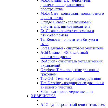
Motor Cleaner DE - очиститель
диэлектрик подкапотного
пространства
Motor Care - консервант подкапотного
пространства
Orange Cleaner - апельсиновый
очиститель, пятновыводитель
Ex Cleaner - очиститель смолы и
птичьего помета
Tar Remover - очиститель битума и
смол
Soft Degreaser - спиртовой очиститель
Acid Cleaner - 4Х кислотный
очиститель дисков
ReAction - очиститель металлических
вкраплений
Graphene Tire - покрытие для шин с
графеном
Tire Gel - Гель-кондиционер для шин
Tire Dressing - кондиционер для шин и
внешнего пластика
Satin - сатиновое чернение шин
ХИМЧИСТКА
APC - универсальный очиститель всех