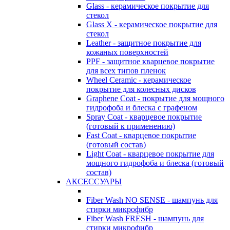
Glass - керамическое покрытие для
стекол
Glass X - керамическое покрытие для
стекол
Leather - защитное покрытие для
кожаных поверхностей
PPF - защитное кварцевое покрытие
для всех типов пленок
Wheel Ceramic - керамическое
покрытие для колесных дисков
Graphene Coat - покрытие для мощного
гидрофоба и блеска с графеном
Spray Coat - кварцевое покрытие
(готовый к применению)
Fast Coat - кварцевое покрытие
(готовый состав)
Light Coat - кварцевое покрытие для
мощного гидрофоба и блеска (готовый
состав)
АКСЕССУАРЫ
Fiber Wash NO SENSE - шампунь для
стирки микрофибр
Fiber Wash FRESH - шампунь для
стирки микрофибр