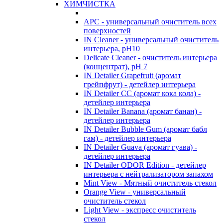
ХИМЧИСТКА
APC - универсальный очиститель всех
поверхностей
IN Cleaner - универсальный очиститель
интерьера, pH10
Delicate Cleaner - очиститель интерьера
(концентрат), pH 7
IN Detailer Grapefruit (аромат
грейпфрут) - детейлер интерьера
IN Detailer CC (аромат кока кола) -
детейлер интерьера
IN Detailer Banana (аромат банан) -
детейлер интерьера
IN Detailer Bubble Gum (аромат бабл
гам) - детейлер интерьера
IN Detailer Guava (аромат гуава) -
детейлер интерьера
IN Detailer ODOR Edition - детейлер
интерьера с нейтрализатором запахом
Mint View - Мятный очиститель стекол
Orange View - универсальный
очиститель стекол
Light View - экспресс очиститель
стекол