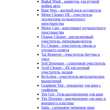
Baikal Wash - шампунь для ручной
мойки авто
Base Wax - жидкий воск-осушитель
Motor Cleaner DE - очиститель
диэлектрик подкапотного
пространства
Motor Care - консервант подкапотного
пространства
Orange Cleaner - апельсиновый
очиститель, пятновыводитель
Ex Cleaner - очиститель смолы и
птичьего помета
Tar Remover - очиститель битума и
смол
Soft Degreaser - спиртовой очиститель
Acid Cleaner - 4Х кислотный
очиститель дисков
ReAction - очиститель металлических
вкраплений
Graphene Tire - покрытие для шин с
графеном
Tire Gel - Гель-кондиционер для шин
Tire Dressing - кондиционер для шин и
внешнего пластика
Satin - сатиновое чернение шин