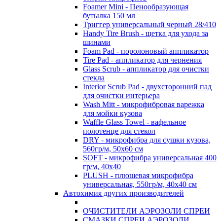
Foamer Mini - Пенообразующая
бутылка 150 мл
Триггер универсальный черный 28/410
Handy Tire Brush - щетка для ухода за
шинами
Foam Pad - поролоновый аппликатор
Tire Pad - аппликатор для чернения
Glass Scrub - аппликатор для очистки
стекла
Interior Scrub Pad - двухсторонний пад
для очистки интерьера
Wash Mitt - микрофибровая варежка
для мойки кузова
Waffle Glass Towel - вафельное
полотенце для стекол
DRY - микрофибра для сушки кузова,
560гр/м, 50х60 см
SOFT - микрофибра универсальная 400
гр/м, 40х40
PLUSH - плюшевая микрофибра
универсальная, 550гр/м, 40х40 см
Автохимия других производителей
ОЧИСТИТЕЛИ АЭРОЗОЛИ СПРЕИ
СМАЗКИ СПРЕИ АЭРОЗОЛИ